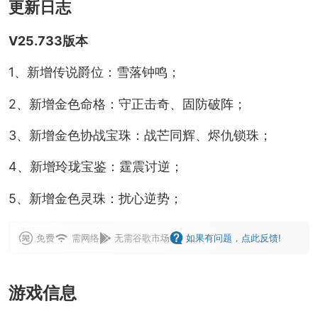
更新日志
V25.733版本
1、新增传说爵位：雪落钟鸣；
2、新增金色命格：守正击奇、固防破阵；
3、新增金色协战宝珠：战芒同辉、烬仇锁珠；
4、新增玲珑宝鉴：霆震讨逆；
5、新增金色灵珠：扰心逆势；
免费
需网络
无需谷歌市场
如果有问题，点此反馈!
游戏信息