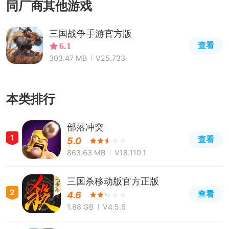
同厂商其他游戏
三国战争手游官方版
查看
6.1
303.47 MB
V25.733
本类排行
部落冲突
1
查看
5.0
863.63 MB
V18.110.1
三国杀移动版官方正版
2
查看
4.6
1.88 GB
V4.5.6