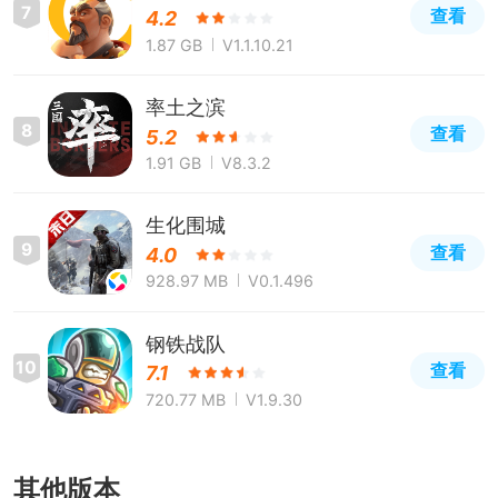
7
查看
4.2
1.87 GB
V1.1.10.21
率土之滨
8
查看
5.2
1.91 GB
V8.3.2
生化围城
9
查看
4.0
928.97 MB
V0.1.496
钢铁战队
10
查看
7.1
720.77 MB
V1.9.30
其他版本