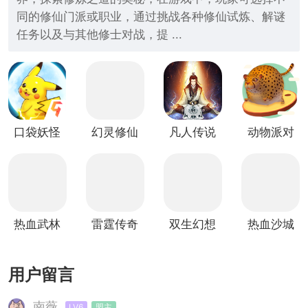
同的修仙门派或职业，通过挑战各种修仙试炼、解谜
任务以及与其他修士对战，提 ...
口袋妖怪
幻灵修仙
凡人传说
动物派对
叶绿竖屏
传
(放置修
竖屏版
版
仙)
热血武林
雷霆传奇
双生幻想
热血沙城
竖屏版
竖屏版
竖屏版
竖屏版
用户留言
南薇
LV6
盟主