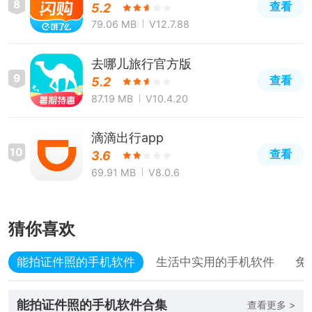
8
查看
5.2
79.06 MB
V12.7.88
去哪儿旅行官方版
9
查看
5.2
87.19 MB
V10.4.20
滴滴出行app
10
查看
3.6
69.91 MB
V8.0.6
猜你喜欢
能拍证件照的手机软件
生活中实用的手机软件
免
能拍证件照的手机软件合集
查看更多 >