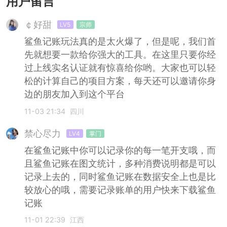
用户留言
￠好甜
LV5
宗师
鲨鱼记账玩法真的是太火爆了，但是呢，我们首
先就想要一款给你强大的工具。在这里只要你经
过上线实名认证就有惊喜给你哟。大家也可以轻
松的计算自己的项目方案，每天还可以邀请你身
边的朋友加入到这个平台
11-03 21:34
四川
禁心尽力
LV4
掌门
在鲨鱼记账中你可以记录你的每一笔开支哦，而
且鲨鱼记账在图文统计，多种消费说明都是可以
记录上去的，同时鲨鱼记账在数据安全上也是比
较放心的哦，需要记录账单的用户快来下载鲨鱼
记账
11-01 22:39
江西