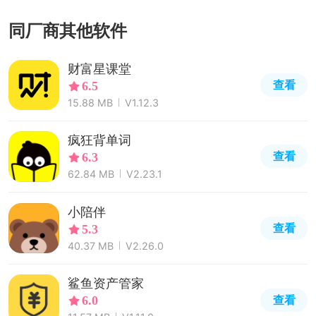
同厂商其他软件
财富星课堂
查看
6.5
15.88 MB
V1.12.3
疯狂背单词
查看
6.3
62.84 MB
V2.23.1
小陪伴
查看
5.3
40.37 MB
V2.26.0
鲨鱼资产管家
查看
6.0