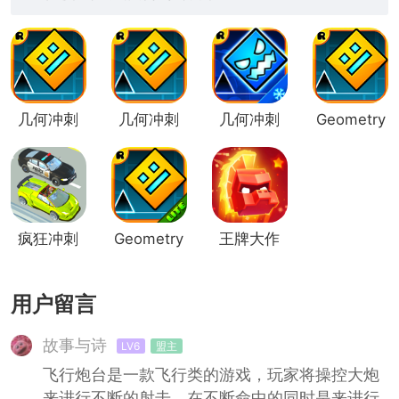
几何冲刺
几何冲刺
几何冲刺
Geometry
最新7.3
零度
Dash
疯狂冲刺
Geometry
王牌大作
(惊险碰
Dash Lite
战内置菜
撞)
单版
用户留言
故事与诗
LV6
盟主
飞行炮台是一款飞行类的游戏，玩家将操控大炮
来进行不断的射击，在不断命中的同时是来进行