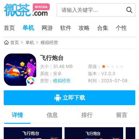
单机
首页
网游
软件
攻略
合集
个性
首页
单机
模拟经营
飞行炮台
大小：31.46 MB
星级：
系统：安卓
版本：V2.0.3
类型：
模拟经营
时间：2025-07-08
立即下载
详情
信息
排行
留言