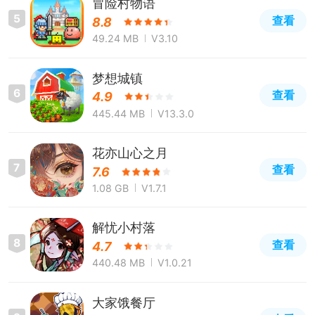
冒险村物语
5
查看
8.8
49.24 MB
V3.10
梦想城镇
6
查看
4.9
445.44 MB
V13.3.0
花亦山心之月
7
查看
7.6
1.08 GB
V1.7.1
解忧小村落
8
查看
4.7
440.48 MB
V1.0.21
大家饿餐厅