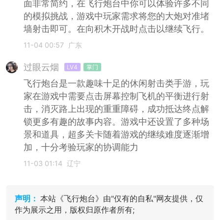
面非常简约，在飞行炮台中你可以体验许多不同
的模拟挑战，游戏中玩家需求将您的大炮对准堵
墙射击即可。在向积木开战时点击以继续飞行。
11-04 00:57
广东
过眼云烟
LV4
掌门
飞行炮台是一款趣味十足的休闲射击类手游，玩
家在游戏中需要点击屏幕控制飞机的平衡进行射
击，消灭路上出现的重重障碍，成功抵达终点解
锁更多有趣的故事内容。游戏中还设置了多种场
景和道具，超多关卡随着游戏的继续难度逐渐增
加，十分考验玩家的协调能力
11-03 01:14
辽宁
声明：
本站《飞行炮台》由"仅有的自私"网友提供，仅
作为展示之用，版权归原作者所有;