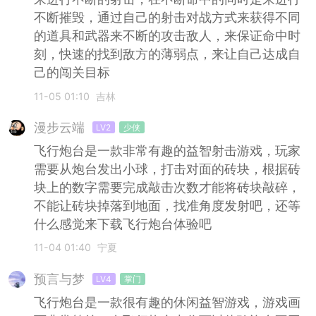
不断摧毁，通过自己的射击对战方式来获得不同
的道具和武器来不断的攻击敌人，来保证命中时
刻，快速的找到敌方的薄弱点，来让自己达成自
己的闯关目标
11-05 01:10
吉林
漫步云端
LV2
少侠
飞行炮台是一款非常有趣的益智射击游戏，玩家
需要从炮台发出小球，打击对面的砖块，根据砖
块上的数字需要完成敲击次数才能将砖块敲碎，
不能让砖块掉落到地面，找准角度发射吧，还等
什么感觉来下载飞行炮台体验吧
11-04 01:40
宁夏
预言与梦
LV4
掌门
飞行炮台是一款很有趣的休闲益智游戏，游戏画