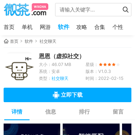
软件
首页
单机
网游
攻略
合集
个性
首页
软件
社交聊天
恩恩（虚拟社交）
大小：46.07 MB
星级：
系统：安卓
版本：V1.0.3
类型：
社交聊天
时间：2022-02-15
立即下载
详情
信息
排行
留言