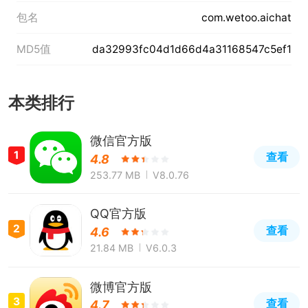
包名
com.wetoo.aichat
MD5值
da32993fc04d1d66d4a31168547c5ef1
本类排行
微信官方版
1
查看
4.8
253.77 MB
V8.0.76
QQ官方版
2
查看
4.6
21.84 MB
V6.0.3
微博官方版
3
查看
4.7