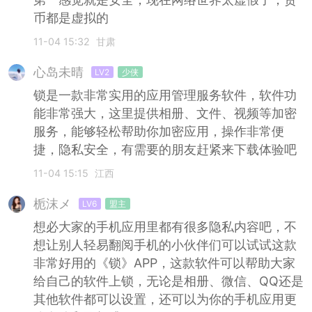
币都是虚拟的
11-04 15:32
甘肃
心岛未晴
LV2
少侠
锁是一款非常实用的应用管理服务软件，软件功
能非常强大，这里提供相册、文件、视频等加密
服务，能够轻松帮助你加密应用，操作非常便
捷，隐私安全，有需要的朋友赶紧来下载体验吧
11-04 15:15
江西
栀沫メ
LV6
盟主
想必大家的手机应用里都有很多隐私内容吧，不
想让别人轻易翻阅手机的小伙伴们可以试试这款
非常好用的《锁》APP，这款软件可以帮助大家
给自己的软件上锁，无论是相册、微信、QQ还是
其他软件都可以设置，还可以为你的手机应用更