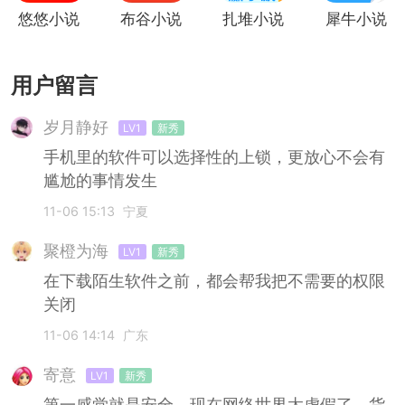
悠悠小说
布谷小说
扎堆小说
犀牛小说
用户留言
岁月静好
LV1
新秀
手机里的软件可以选择性的上锁，更放心不会有
尴尬的事情发生
11-06 15:13
宁夏
聚橙为海
LV1
新秀
在下载陌生软件之前，都会帮我把不需要的权限
关闭
11-06 14:14
广东
寄意
LV1
新秀
第一感觉就是安全，现在网络世界太虚假了，货