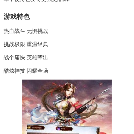
游戏特色
热血战斗 无惧挑战
挑战极限 重温经典
战个痛快 英雄辈出
酷炫神技 闪耀全场