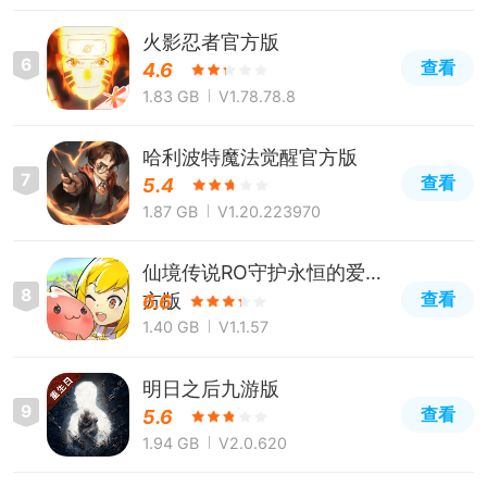
火影忍者官方版
6
查看
4.6
1.83 GB
V1.78.78.8
哈利波特魔法觉醒官方版
7
查看
5.4
1.87 GB
V1.20.223970
仙境传说RO守护永恒的爱官
8
查看
方版
6.6
1.40 GB
V1.1.57
明日之后九游版
9
查看
5.6
1.94 GB
V2.0.620