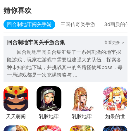
猜你喜欢
回合制地牢闯关手游
三国传奇类手游
3d画质的
回合制地牢闯关手游合集
查看更多 >
回合制地牢闯关合集汇集了一系列刺激的地牢探
险游戏，玩家在游戏中需要组建强大的队伍，探索各
种未知的地下城，并挑战其中的各路怪物和boss，每
一局游戏都是一次充满策略与 ...
天天萌闯
乳胶地牢
乳胶地牢
如果的世
关（0.1
v1.4.9
冷狐版
界(漫风
折）
回合制)