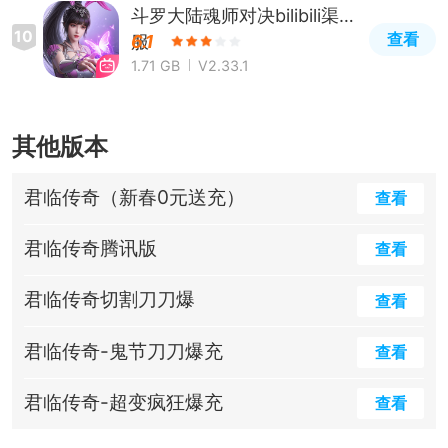
斗罗大陆魂师对决bilibili渠道
10
查看
服
6.1
1.71 GB
V2.33.1
其他版本
君临传奇（新春0元送充）
查看
君临传奇腾讯版
查看
君临传奇切割刀刀爆
查看
君临传奇-鬼节刀刀爆充
查看
君临传奇-超变疯狂爆充
查看