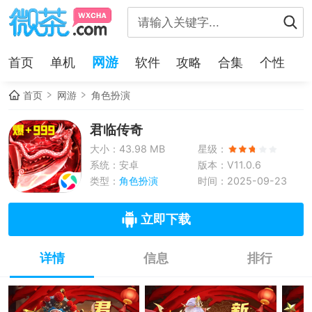
网游
首页
单机
软件
攻略
合集
个性
首页
网游
角色扮演
君临传奇
大小：43.98 MB
星级：
系统：安卓
版本：V11.0.6
类型：
角色扮演
时间：2025-09-23
立即下载
详情
信息
排行