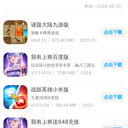
时间：2024-05-07
谜题大陆九游版
点击下载
策略卡牌类游戏
V6.6.73
673.80 MB
2021-01-
31
我有上将百度版
点击下载
玩法设计的也非常丰富，融入三国元
素的卡牌玩法
V11.1.14.15
77.80 MB
2024-
03-25
战鼓英雄小米版
点击下载
王者消消乐竞技
V1.0.0.04
196.64 MB
2022-
08-28
我有上将送648充值