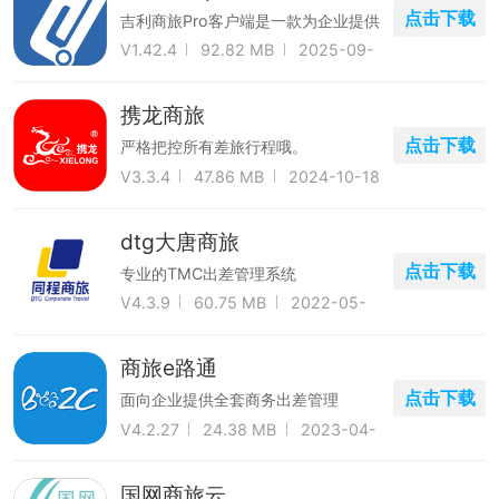
点击下载
吉利商旅Pro客户端是一款为企业提供
专业商务差旅的专属应用软件
V1.42.4
92.82 MB
2025-09-
13
携龙商旅
点击下载
严格把控所有差旅行程哦。
V3.3.4
47.86 MB
2024-10-18
dtg大唐商旅
点击下载
专业的TMC出差管理系统
V4.3.9
60.75 MB
2022-05-
02
商旅e路通
点击下载
面向企业提供全套商务出差管理
V4.2.27
24.38 MB
2023-04-
22
国网商旅云