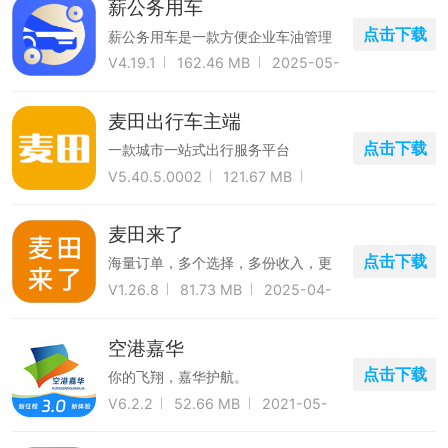
薪公务用车
点击下载
薪公务用车是一款方便企业车油管理
和报销的软件
V4.19.1
162.46 MB
2025-05-
01
麦田出行车主端
点击下载
一款城市一站式出行服务平台
V5.40.5.0002
121.67 MB
2023-10-10
麦田来了
点击下载
海量订单，多个选择，多份收入，更
多长单，单单稳赚。
V1.26.8
81.73 MB
2025-04-
07
空港嘉华
点击下载
你的飞翔，嘉华护航。
V6.2.2
52.66 MB
2021-05-
02