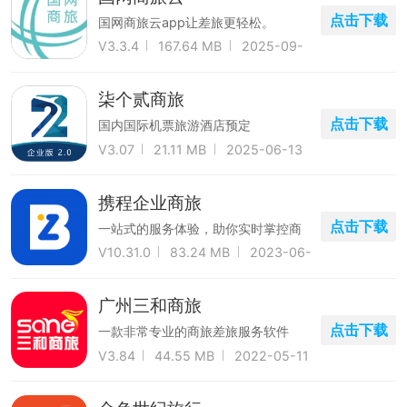
点击下载
国网商旅云app让差旅更轻松。
V3.3.4
167.64 MB
2025-09-
29
柒个贰商旅
点击下载
国内国际机票旅游酒店预定
V3.07
21.11 MB
2025-06-13
携程企业商旅
点击下载
一站式的服务体验，助你实时掌控商
务旅行
V10.31.0
83.24 MB
2023-06-
16
广州三和商旅
点击下载
一款非常专业的商旅差旅服务软件
V3.84
44.55 MB
2022-05-11