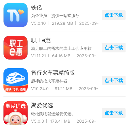
铁亿
点击下载
为企业员工提供一站式服务
V5.0.10
219.28 MB
2025-09-
14
职工e惠
点击下载
满足职工的需求的线上工会应用软
件。
V1.11.21
64.16 MB
2025-09-
30
智行火车票精简版
点击下载
超棒的抢火车票神器
V10.24.0
81.21 MB
2025-09-
16
聚爱优选
点击下载
轻松购物就选聚爱优选。
V5.0.0
178.41 MB
2025-09-
30