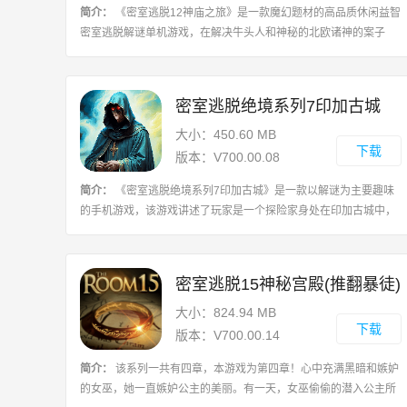
简介：
《密室逃脱12神庙之旅》是一款魔幻题材的高品质休闲益智
密室逃脱解谜单机游戏，在解决牛头人和神秘的北欧诸神的案子
后，世界著名的人类学家帕梅拉.卡文迪西到苏格兰北部参加她侄女
诺拉的生日去了。在小女孩儿被来自
密室逃脱绝境系列7印加古城
大小：450.60 MB
下载
版本：V700.00.08
简介：
《密室逃脱绝境系列7印加古城》是一款以解谜为主要趣味
的手机游戏，该游戏讲述了玩家是一个探险家身处在印加古城中，
需要通过破解谜题、寻找线索来逃脱困境的故事，游戏总共分为多
个关卡，每个关卡都有不同的难度和
密室逃脱15神秘宫殿(推翻暴徒)
大小：824.94 MB
下载
版本：V700.00.14
简介：
该系列一共有四章，本游戏为第四章！心中充满黑暗和嫉妒
的女巫，她一直嫉妒公主的美丽。有一天，女巫偷偷的潜入公主所