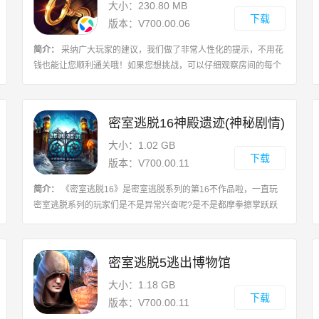
大小：230.80 MB
下载
版本：V700.00.06
简介：
采纳广大玩家的建议，我们做了非常人性化的提示，不用花
钱也能让您顺利通关哦！如果您想挑战，可以仔细观察房间的每个
角落，就能找出这100个房间里所有提示，来挑战经典的密室逃脱
系列100个房间吧！密室逃脱系列每一
密室逃脱16神殿遗迹(神秘剧情)
大小：1.02 GB
下载
版本：V700.00.11
简介：
《密室逃脱16》是密室逃脱系列的第16不作品啦，一直玩
密室逃脱系列的玩家们是不是异常兴奋呢?是不是都摩拳擦掌跃跃
欲试了呢?在《密室逃脱16》游戏中玩家们将会经历怎样的冒险与
考验呢?让我们拭目以待吧!开启全新的冒
密室逃脱5逃出博物馆
大小：1.18 GB
下载
版本：V700.00.11