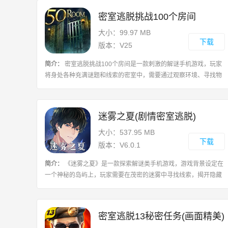
密室逃脱挑战100个房间
大小：99.97 MB
下载
版本：V25
简介：
密室逃脱挑战100个房间是一款刺激的解谜手机游戏，玩家
将身处各种充满谜题和线索的密室中，需要通过观察环境、寻找物
品以及破解密码等方式寻找线索，成功逃离房间，每个房间都设计
了不同的谜题和难度，挑战者需要灵
迷雾之夏(剧情密室逃脱)
大小：537.95 MB
下载
版本：V6.0.1
简介：
《迷雾之夏》是一款探索解谜类手机游戏，游戏背景设定在
一个神秘的岛屿上，玩家需要在茂密的迷雾中寻找线索，揭开隐藏
在岛屿背后的秘密，玩家将扮演一名意外来到岛屿的探险者，通过
探索岛屿各处，解开谜题，与各种角
密室逃脱13秘密任务(画面精美)