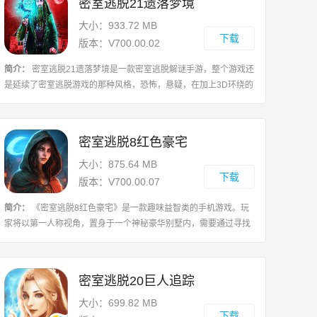
密室逃脱21遗落梦境
大小：933.72 MB
下载
版本：V700.00.02
简介：
密室逃脱21遗落梦境是一款密室逃脱解谜手游，整个游戏还
是延续了密室逃脱游戏的那种风格，恐怖，悬疑，在加上3D环绕的
音效，令人深入其境，玩起来真的是不亦乐乎!游戏攻略1、先点击
查看前后机舱的两边的字母;2、点击
密室逃脱8红色豪宅
大小：875.64 MB
下载
版本：V700.00.07
简介：
《密室逃脱8红色豪宅》是一款趣味益智类的手机游戏。玩
家将以第一人称视角，置身于一个神秘豪华别墅内，需要通过寻找
线索、解开谜题和锁定机关，来逐步逃出这个不可思议的地方。游
戏场景中充满了各种古怪的设计，加
密室逃脱20巨人追踪
大小：699.82 MB
下载