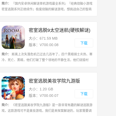
简介：
『国内安卓休闲解谜单机游戏最全系列』『经典烧脑小游戏
密室逃脱系列正统续作』极度烧脑的解谜游戏，想挑战自己的智商
吗？密室逃脱系列第24作,你能逃脱世界末日吗？在这个新奇的后世
界末日密室逃脱游戏中，你的任务
密室逃脱9太空迷航(硬核解谜)
大小：671.59 MB
下载
版本：V700.00.08
简介：
距离上次失落危机已过去几百年了，四个黑暗骑士炎热、寒
冷、死亡、黑暗，他们打破了整个领地的平静生活，他们烧毁村
庄，冻结水库，传播黑暗，洒下死亡的种子。苏珊重返失落领地，
失落领地又将迎来怎样的命运？失落领
密室逃脱美妆学院九游版
大小：1.20 GB
下载
版本：V700.00.07
简介：
《密室逃脱美妆学院九游版》是一款非常有趣的解谜逃脱游
戏，这款游戏可不是美妆游戏，我们是来探案解谜的，玩家需要调