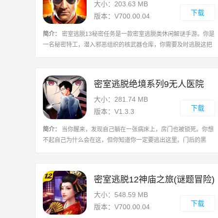
大小：203.63 MB
下载
版本：V700.00.04
简介：
密室逃脱13秘密任务是一款密室逃脱类休闲解谜手游。你是
一名秘密特工，潜入邪恶组织的核武器仓库，你需要及时逃脱这把
自己收集到的信息传送出去。你要做的就是细心观察，得到暗示，
寻找隐藏道具，探索逃离的方法，最
密室逃脱绝境系列9无人医院
大小：281.74 MB
下载
版本：V1.3.3
简介：
当你醒来，发现自己躺在一张病床上，房门也被锁死。你想
不起自己为什么会在这，但你知道你一定要逃出这里。门后的黑
影，神秘的符号，地上的血迹，这间医院到底发生了什么？经典密
室逃脱游戏，逃离神秘的医院。游戏攻
密室逃脱12神庙之旅(谜题冒险)
大小：548.59 MB
下载
版本：V700.00.04