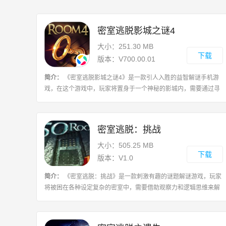
密室逃脱影城之谜4
大小：251.30 MB
下载
版本：V700.00.01
简介：
《密室逃脱影城之谜4》是一款引人入胜的益智解谜手机游
戏，在这个游戏中，玩家将置身于一个神秘的影城内，需要通过寻
找线索、解开谜题来逃脱出去，游戏拥有精美细致的场景和令人惊
叹的视觉效果，玩家可以探索各个房
密室逃脱：挑战
大小：505.25 MB
下载
版本：V1.0
简介：
《密室逃脱：挑战》是一款刺激有趣的谜题解谜游戏，玩家
将被困在各种设定复杂的密室中，需要借助观察力和逻辑思维来解
开密室之谜，找到线索和道具，最终成功逃脱，游戏中每个密室都
设有不同的难度和挑战，玩家需耐心