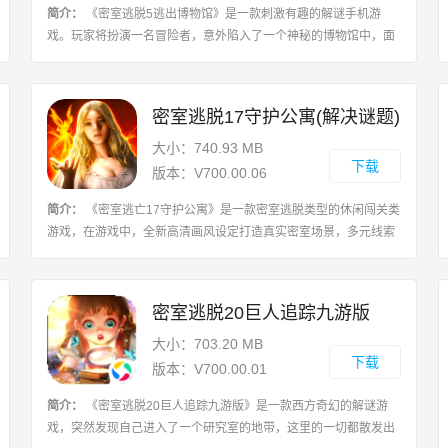
简介：
《密室逃脱5逃出博物馆》是一款刺激有趣的解谜手机游
戏。玩家将扮演一名冒险者，意外陷入了一个神秘的博物馆中，面
临着被困在这里的困境。玩家需要通过寻找隐藏的线索、解开谜题
和选择正确的道路来逃离博物馆。游戏
密室逃脱17守护公寓(解决谜题)
大小：740.93 MB
下载
版本：V700.00.06
简介：
《密室逃亡17守护公寓》是一款密室逃脱类型的休闲闯关类
游戏，在游戏中，全新高清画风设定打造真实密室场景，多元线索
让你挑战难度更加刺激，自由叹绝别样魅力。游戏攻略1.到左侧后
排书架，按顺序依次点击吐出来的书
密室逃脱20巨人追踪九游版
大小：703.20 MB
下载
版本：V700.00.01
简介：
《密室逃脱20巨人追踪九游版》是一款西方奇幻的解谜游
戏，突然发现自己进入了一个研究室的地带，这里的一切都散发出