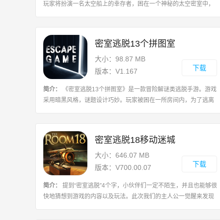
玩家将扮演一名太空船上的幸存者，困在一个神秘的太空密室中，
需要通过解密谜题、寻找线索和利用环境中的道具来逃离，游戏拥
有多个精心设计的关卡，每个关卡都
密室逃脱13个拼图室
大小：98.87 MB
下载
版本：V1.167
简介：
《密室逃脱13个拼图室》是一款冒险解谜类逃脱手游。游戏
采用暗黑风格，谜题设计巧妙。玩家被困在一所房间内，为了逃离
这里，你需要寻找线索，解开一层层的谜题。游戏设置了多个房
间，可以任意寻找道具帮助自己。多样
密室逃脱18移动迷城
大小：646.07 MB
下载
版本：V700.00.07
简介：
提到“密室逃脱”4个字，小伙伴们一定不陌生，并且也能够很
快地猜想到游戏的内容以及玩法。此次我们的主人公一觉醒来发现
自己被困在一个牢笼之中，而这个牢笼的主人早已离开，为了逃出
这个充满了神秘又有点可怕的地