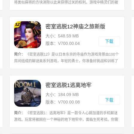
将类似麻将的方块消除以此来获得过关的权利。游戏中精灵们的被
迫掀起海外寻找新的家园，帮助他们克服困难，玩法类似连连看，
比较有新意，画面，画风，音乐都不
密室逃脱12神庙之旅新版
大小：548.59 MB
下载
版本：V700.00.04
简介：
《密室逃脱12》是以日本东京的寺庙作为游戏背景由100个
房间组成的解谜类系列游戏，年轻的勇士，你准备好挑战和训练了
吗?游戏做了非常人性化的提示，不用花钱也能让您顺利通关哦!如
果您想挑战，可以仔细观察房间的每
密室逃脱1逃离地牢
大小：184.09 MB
下载
版本：V700.00.08
简介：
《密室逃脱1：逃离地牢》是一款令人心跳加速的手机解谜
游戏。玩家将被困在一个神秘的地下地牢中，面临生死考验。你需
要巧妙利用场景中的线索和道具，解开其中隐藏的谜题，找到出口
并成功逃离。在《密室逃脱1：逃离地