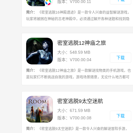
版本：V700.00.11
简介：
《密室逃脱16神殿遗迹》是一款令人兴奋的益智解谜游戏，
玩家将被困在神秘的古老神殿中，必须通过解开各种谜题和找到隐
藏物品来逃离，游戏中有多个精心设计的密室等待着你的挑战，每
个密室都充满了千变万化的谜题和难
密室逃脱12神庙之旅
大小：548.59 MB
下载
版本：V700.00.04
简介：
《密室逃脱12神庙之旅》是一款解谜找物类的手机游戏，也
是玩家们不断挑战自我的游戏，游戏场景随意，无论什么地方都可
以藏匿一些物体，然后让你找寻，游戏中，你需要有缜密的思考方
法和仔细的观察，不能放过任何一个
密室逃脱9太空迷航
大小：671.59 MB
下载
版本：V700.00.08
简介：
《密室逃脱9太空迷航》是一款令人兴奋的解谜冒险手游，