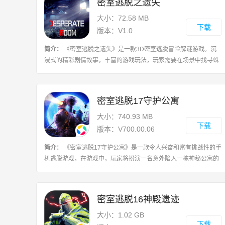
密室逃脱之遗失
大小：72.58 MB
下载
版本：V1.0
简介：
《密室逃脱之遗失》是一款3D密室逃脱冒险解谜游戏。沉
浸式的精彩剧情故事，丰富的游戏玩法，玩家需要在场景中找寻蛛
丝马迹，你会找到各种各样的道具，这些道具都是你逃脱的关键，
丰富多样的解谜关卡等待你来挑战，玩
密室逃脱17守护公寓
大小：740.93 MB
下载
版本：V700.00.06
简介：
《密室逃脱17守护公寓》是一款令人兴奋和富有挑战性的手
机逃脱游戏，在游戏中，玩家将扮演一名意外陷入一栋神秘公寓的
角色，需要寻找线索、解开谜题并成功逃脱，公寓的每个角落都隐
藏着精心设计的谜题，玩家必须通过
密室逃脱16神殿遗迹
大小：1.02 GB
下载