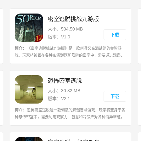
密室逃脱挑战九游版
大小：504.50 MB
下载
版本：V1.0
简介：
《密室逃脱挑战九游版》是一款刺激又充满谜题的益智游
戏，玩家将被困在各种布满谜题和陷阱的密室中，需要通过观察、
思考和解密来逃脱，游戏设有多个关卡，每个关卡的难度都不相
同，需要玩家灵活运用逻辑和推理能力，
恐怖密室逃脱
大小：30.82 MB
下载
版本：V2.1
简介：
恐怖密室逃脱是一款刺激的解谜冒险游戏，玩家将置身于各
种恐怖密室中，需要利用观察力、智慧和冷静应对各种诡异难题，
最终成功逃脱，每个密室都设置了各种陷阱和谜题，玩家需要仔细
搜索线索，破解密码，找到出路，游