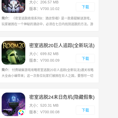
大小：206.57 MB
下载
版本：V700.10.02
简介：
《密室逃脱绝境系列8：酒店惊魂》是一款悬疑解谜游戏，
玩家被困在一个神秘的酒店中，必须在七日内找到逃脱的方法。游
戏中有九个充满谜题的房间，每个房间都有独特的挑战和故事线。
玩家需要揭开谎言与现实之间的面纱
密室逃脱20巨人追踪(全新玩法)
大小：699.82 MB
下载
版本：V700.00.09
简介：
付费破解游戏攻略密室逃脱20巨人追踪(全新玩法)通关攻略
大全由小编带来；这一次各位玩家们被困在巨人之国，要想尽一切
办法逃出去，不然生命会收到威胁，但是难度还是稍微难那么一丢
丢的，希望本篇攻略可以帮助你们，
密室逃脱24末日危机(隐藏假象)
大小：520.31 MB
下载
版本：V700.00.08