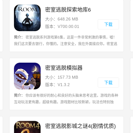
密室逃脱探索地库6
大小：648.26 MB
下载
版本：V700.00.01
简介：
密室逃脱系列游戏第6集，这是一件非常刺激的事情，嘘！
我们这次要去银行，你懂的。注意安全，我在外面接应你。密室逃
脱是由100个房间和不同故事组成的解谜类系列游戏。是一款高品
质密室逃脱游戏，倾情奉献的密室解谜
密室逃脱模拟器
大小：157.73 MB
下载
版本：V1.3.2
简介：
你应该有很好的耐心和良好的头脑来思考这里。游戏的各种
互动玩法更有趣，超级有趣。游戏题材比较新颖，玩法也特别独
特。游戏攻略1、所有的一切都能按照自己的想法进行建造，慢慢
从小小密室成长为五星密室店铺。2、尝
密室逃脱影城之谜4(剧情优质)