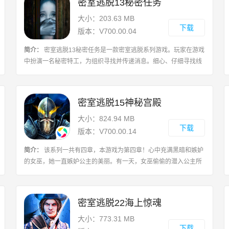
密室逃脱13秘密任务
大小：203.63 MB
下载
版本：V700.00.04
简介：
密室逃脱13秘密任务是一款密室逃脱系列游戏。玩家在游戏
中扮演一名秘密特工，为组织寻找并传递消息。细心、仔细寻找线
索、找出隐藏的暗示是关键。密室逃脱13秘密任务延续了前作的经
典与高质量，画面制作精致，关卡设
密室逃脱15神秘宫殿
大小：824.94 MB
下载
版本：V700.00.14
简介：
该系列一共有四章，本游戏为第四章！心中充满黑暗和嫉妒
的女巫，她一直嫉妒公主的美丽。有一天，女巫偷偷的潜入公主所
在的城堡。邪恶的女巫绑架了公主并囚禁了起来，公主的幸福被粉
碎了，你会跟随女巫通过宫殿和营救
密室逃脱22海上惊魂
大小：773.31 MB
下载