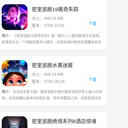
密室逃脱19离奇失踪
大小：448.26 MB
下载
版本：V700.10.02
简介：
《密室逃脱19离奇失踪》是一款引人入胜的解谜手机游戏，
故事发生在一个神秘的废弃大楼中，玩家扮演的角色突然醒来后发
现自己被关在一个密闭的密室中，并且周围没有任何线索和逃脱出
口，玩家需要通过寻找隐藏的线索、
密室逃脱水果迷屋
大小：438.04 MB
下载
版本：V700.00.09
简介：
欢迎到布里王国：被老鼠国王奥利弗统治的世界上最小的领
地。深深地藏在森林中的枝叶里，草叶和蘑菇之间，在那里居住的
小人与动物们和平共处。我们的小英雄马克斯被叫回家帮助他的母
亲挽救童年时的家时，突然中断了对
密室逃脱绝境系列8酒店惊魂