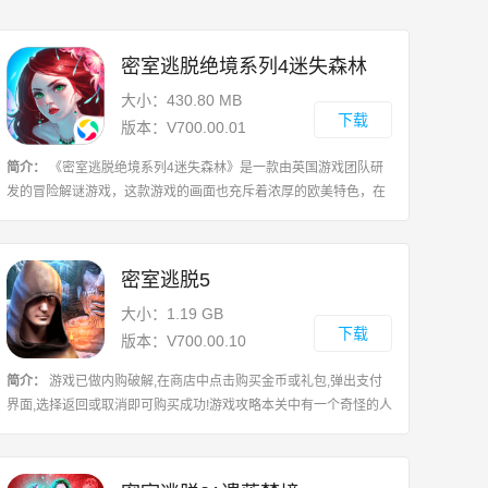
密室逃脱绝境系列4迷失森林
大小：430.80 MB
下载
版本：V700.00.01
简介：
《密室逃脱绝境系列4迷失森林》是一款由英国游戏团队研
发的冒险解谜游戏，这款游戏的画面也充斥着浓厚的欧美特色，在
这款游戏里，身为玩家的各位将化身一名叫苏珊的女性，而你所要
做的就是解救自己的儿子吉米，你是
密室逃脱5
大小：1.19 GB
下载
版本：V700.00.10
简介：
游戏已做内购破解,在商店中点击购买金币或礼包,弹出支付
界面,选择返回或取消即可购买成功!游戏攻略本关中有一个奇怪的人
脸机关，玩家需要按照特定的顺序点击之后才能将其打开。还有一
道数学题，玩家要改变三角形三个