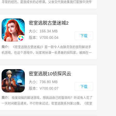
寻常的经历，是我成长的必修课。父亲交代我收集我们家族中流传
了很久的水晶，可以用来打开海底深处的宝藏，据说这样的水晶共
有15块，所以在你的旅途中，留意一
密室逃脱古堡迷城2
大小：166.34 MB
下载
版本：V700.00.04
简介：
《密室逃脱古堡迷城2》是一款令人血脉贲张的冒险解谜手
机游戏，在这个游戏中，玩家将扮演一名勇敢的探险家，被困在一
个神秘而危险的古堡迷城中，为了生存和逃脱，你必须解开一个个
悬疑的谜题，并且找到隐藏的线索和
密室逃脱10侦探风云
大小：736.80 MB
下载
版本：V700.00.07
简介：
极度烧脑的解谜游戏，想挑战自己的智商吗？听说有人花了
一天时间都没通关，不行你来试试，密室逃脱系列第10集，《密室
逃脱10》之福尔摩斯大侦探，每个人心中都有一个侦探梦，密室逃
脱10将满足你这个愿望，让你化身福