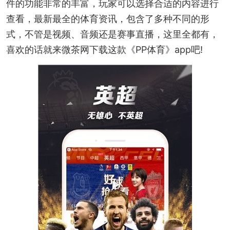
件的功能非常的丰富，玩家可以选择合适的内容进行
查看，最新最全的体育资讯，包含了多种不同的形
式，不管是视频、音频还是赛事直播，这里全都有，
喜欢的话就来微茶网下载这款《PP体育》app吧!