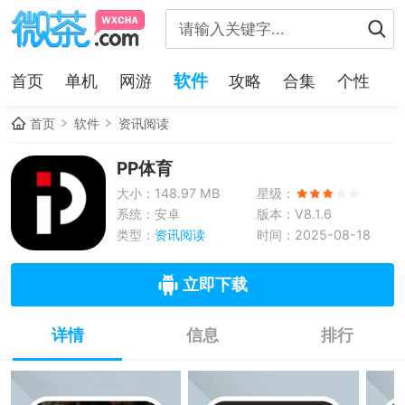
软件
首页
单机
网游
攻略
合集
个性
首页
软件
资讯阅读
PP体育
大小：148.97 MB
星级：
系统：安卓
版本：V8.1.6
类型：
资讯阅读
时间：2025-08-18
立即下载
详情
信息
排行