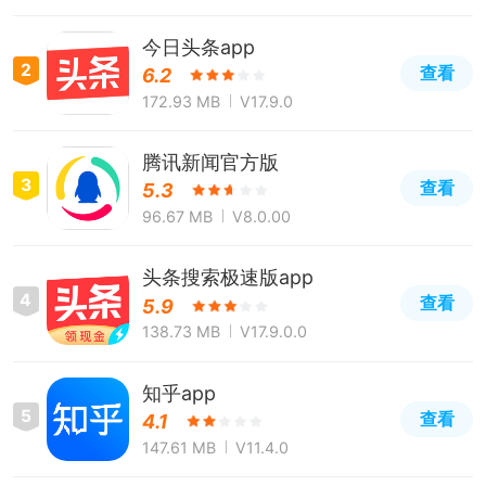
今日头条app
2
查看
6.2
172.93 MB
V17.9.0
腾讯新闻官方版
3
查看
5.3
96.67 MB
V8.0.00
头条搜索极速版app
4
查看
5.9
138.73 MB
V17.9.0.0
知乎app
5
查看
4.1
147.61 MB
V11.4.0