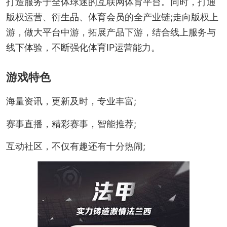
打造服务于全体球迷的互联网体育平台。同时，打通
版权运营、衍生品、体育会员的全产业链;走向版权上
游，做大平台中游，拓展产品下游，结合线上服务与
线下体验，不断强化体育IP运营能力。
游戏特色
海量资讯，更新及时，专业丰富;
赛事直播，精彩赛事，智能推荐;
互动社区，不仅有趣还有十分热闹;