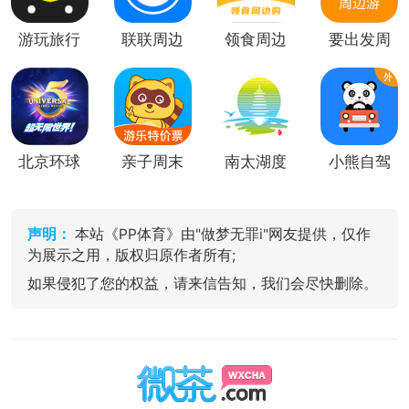
游玩旅行
联联周边
领食周边
要出发周
游
购
边游
北京环球
亲子周末
南太湖度
小熊自驾
度假区
假
声明：
本站《PP体育》由"做梦无罪i"网友提供，仅作
为展示之用，版权归原作者所有;
如果侵犯了您的权益，请来信告知，我们会尽快删除。