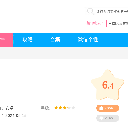
热门搜索：
三国志幻想
件
攻略
合集
微信个性
6
.4
台：
安卓
星级：
7854
间：
2024-08-15
2146