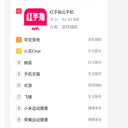
1
红手指云手机
大小：94.49 MB
分类：游戏辅助
坦克营地
2
游戏辅助
火花Chat
3
社交聊天
赫兹
4
社交聊天
手机天猫
5
生活服务
欢游
6
游戏辅助
飞猪
7
生活服务
小米运动健康
8
健康美食
荣耀运动健康
9
健康美食