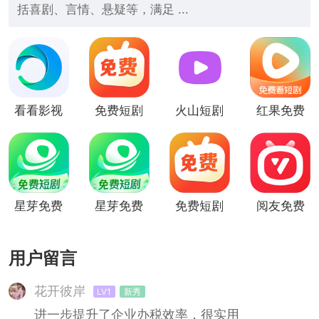
括喜剧、言情、悬疑等，满足 ...
看看影视
免费短剧
火山短剧
红果免费
(全网短
之家
(免费看)
短剧app
剧免费)
星芽免费
星芽免费
免费短剧
阅友免费
短剧
短剧(热
之家(全
剧场(热
门全网短
网热门)
门短剧)
用户留言
剧随意
看)
花开彼岸
LV1
新秀
进一步提升了企业办税效率，很实用