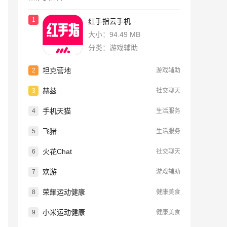
1
红手指云手机
大小：94.49 MB
分类：游戏辅助
坦克营地
2
游戏辅助
赫兹
3
社交聊天
手机天猫
4
生活服务
飞猪
5
生活服务
火花Chat
6
社交聊天
欢游
7
游戏辅助
荣耀运动健康
8
健康美食
小米运动健康
9
健康美食