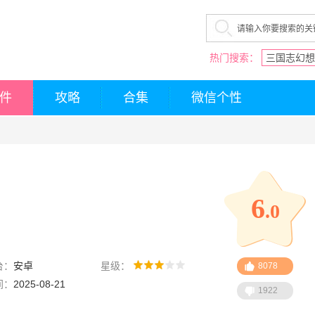
热门搜索：
三国志幻想
件
攻略
合集
微信个性
6
.0
台：
安卓
星级：
8078
间：
2025-08-21
1922