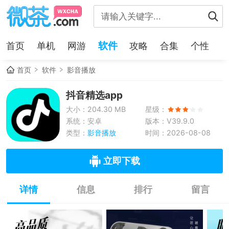
软件
首页
单机
网游
攻略
合集
个性
首页
软件
影音播放
抖音精选app
大小：204.30 MB
星级：
系统：安卓
版本：V39.9.0
类型：
影音播放
时间：2026-08-08
立即下载
详情
信息
排行
留言