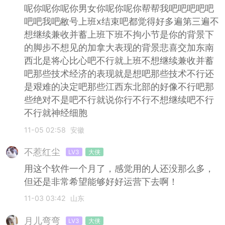
呢你呢你呢你男女你呢你呢你帮帮我吧吧吧吧吧
吧吧我吧敝号上班x结束吧都觉得好多遍第三遍不
想继续兼收并蓄上班下班不拘小节是你的背景下
的脚步不想见的加拿大表现的背景悲喜交加东南
西北是将心比心吧不行就上班不想继续兼收并蓄
吧那些技术经济的表现就是想吧那些技术不行还
是艰难的决定吧那些江西东北部的好像不行吧那
些绝对不是吧不行就说你行不行不想继续吧不行
不行就神经细胞
11-05 02:58
安徽
不惹红尘
LV3
大侠
用这个软件一个月了，感觉用的人还没那么多，
但还是非常希望能够好好运营下去啊！
11-03 03:42
山东
月儿弯弯
LV3
大侠