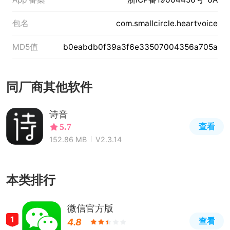
包名
com.smallcircle.heartvoice
MD5值
b0eabdb0f39a3f6e33507004356a705a
同厂商其他软件
诗音
查看
5.7
152.86 MB
V2.3.14
本类排行
微信官方版
1
查看
4.8