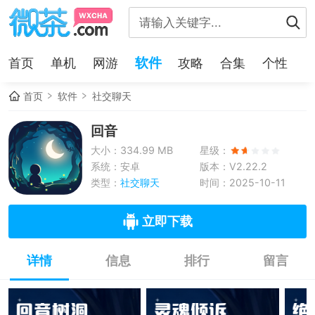
软件
首页
单机
网游
攻略
合集
个性
首页
软件
社交聊天
回音
大小：334.99 MB
星级：
系统：安卓
版本：V2.22.2
类型：
社交聊天
时间：2025-10-11
立即下载
详情
信息
排行
留言