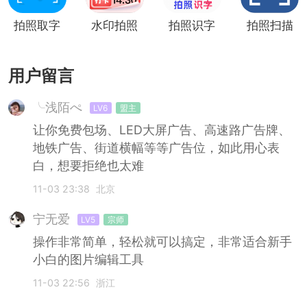
拍照取字
水印拍照
拍照识字
拍照扫描
用户留言
╰浅陌ぺ
LV6
盟主
让你免费包场、LED大屏广告、高速路广告牌、
地铁广告、街道横幅等等广告位，如此用心表
白，想要拒绝也太难
11-03 23:38
北京
宁无爱
LV5
宗师
操作非常简单，轻松就可以搞定，非常适合新手
小白的图片编辑工具
11-03 22:56
浙江