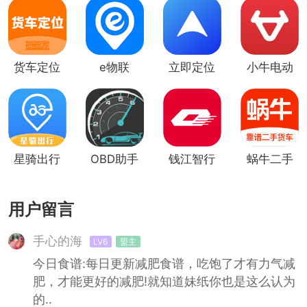
货车定位
e物联
立即定位
小牛电动
最新版
星骑出行
OBD助手
钱江智行
蜗牛二手
货车
用户留言
手心的海
LV6
盟主
今日食谱:每日更新减肥食谱，吃饱了才有力气减
肥，才能更好的减肥!就知道妹纸你也是这么认为
的..