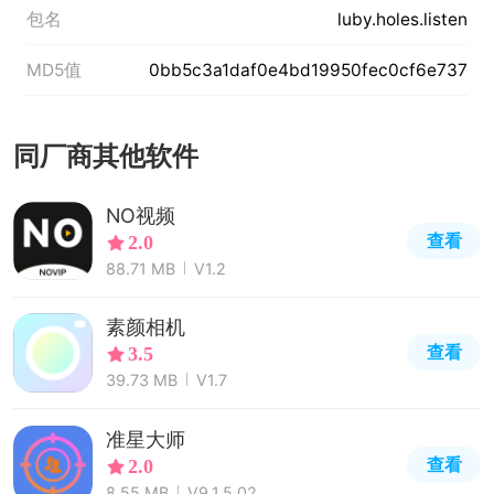
包名
luby.holes.listen
MD5值
0bb5c3a1daf0e4bd19950fec0cf6e737
同厂商其他软件
NO视频
查看
2.0
88.71 MB
V1.2
素颜相机
查看
3.5
39.73 MB
V1.7
准星大师
查看
2.0
8.55 MB
V9.1.5.02