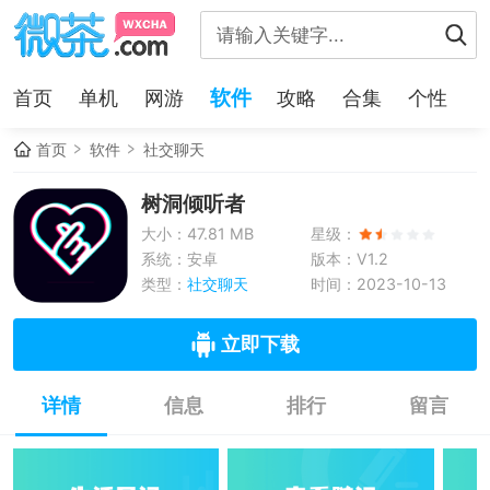
软件
首页
单机
网游
攻略
合集
个性
首页
软件
社交聊天
树洞倾听者
大小：47.81 MB
星级：
系统：安卓
版本：V1.2
类型：
社交聊天
时间：2023-10-13
立即下载
详情
信息
排行
留言