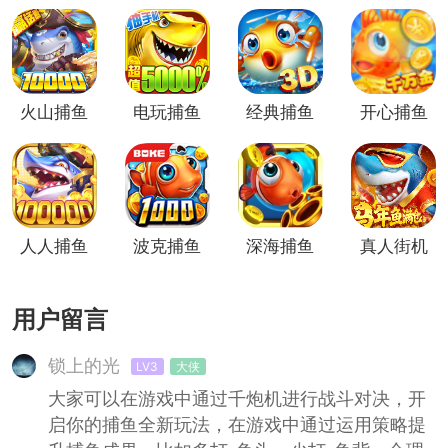
火山捕鱼
电玩捕鱼
经典捕鱼
开心捕鱼
千炮版
千炮版
千炮版
千炮版
人人捕鱼
波克捕鱼
深海捕鱼
真人街机
千炮版
千炮版
千炮版
捕鱼千炮
版
用户留言
锁上的光
LV3
大侠
大家可以在游戏中通过千炮机进行战斗对决，开
启你的捕鱼全新玩法，在游戏中通过运用策略提