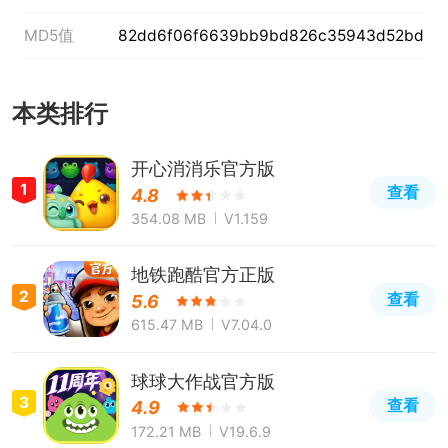
MD5值
82dd6f06f6639bb9bd826c35943d52bd
本类排行
开心消消乐官方版
1
查看
4.8
354.08 MB
V1.159
地铁跑酷官方正版
2
查看
5.6
615.47 MB
V7.04.0
球球大作战官方版
3
查看
4.9
172.21 MB
V19.6.9