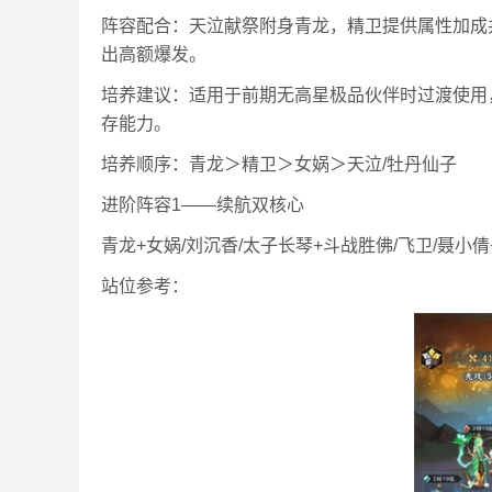
阵容配合：天泣献祭附身青龙，精卫提供属性加成
出高额爆发。
培养建议：适用于前期无高星极品伙伴时过渡使用
存能力。
培养顺序：青龙＞精卫＞女娲＞天泣/牡丹仙子
进阶阵容1——续航双核心
青龙+女娲/刘沉香/太子长琴+斗战胜佛/飞卫/聂小倩
站位参考：