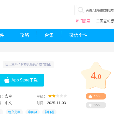
热门搜索：
三国志幻想
件
攻略
合集
微信个性
国风策略卡牌神话角色养成与对战
4
.0
App Store下载
台：
安卓
星级：
7779
言：
中文
时间：
2025-11-03
2222
置
朝夕光年
中国风
神仙道