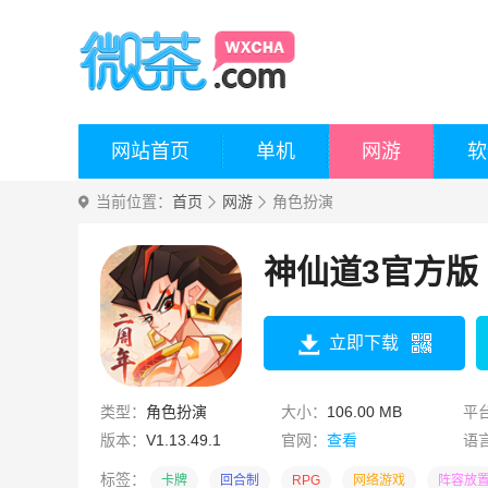
网站首页
单机
网游
软
当前位置：
首页
网游
角色扮演
神仙道3官方版
立即下载
类型：
角色扮演
大小：
106.00 MB
平
版本：
V1.13.49.1
官网：
查看
语
标签：
卡牌
回合制
RPG
网络游戏
阵容放