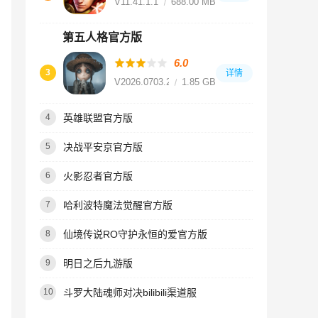
V11.41.1.18
688.00 MB
第五人格官方版
6.0
3
详情
V2026.0703.2056
1.85 GB
英雄联盟官方版
4
决战平安京官方版
5
火影忍者官方版
6
哈利波特魔法觉醒官方版
7
仙境传说RO守护永恒的爱官方版
8
明日之后九游版
9
斗罗大陆魂师对决bilibili渠道服
10