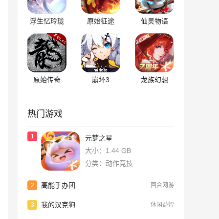
浮生忆玲珑
原始征途
仙灵物语
原始传奇
崩坏3
龙族幻想
热门游戏
1
元梦之星
大小：1.44 GB
分类：动作竞技
高能手办团
2
回合网游
我的汉克狗
3
休闲益智