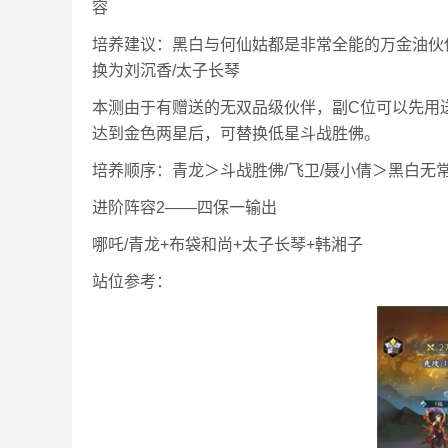
容
培养建议：黑白与何仙姑都是非常全能的万金油伙伴
换为刘沉香/太子长琴
本测由于有赠送的无双品级伙伴，副C位可以先用
达到金色两星后，可替换低星斗战胜佛。
培养顺序：青龙＞斗战胜佛/飞卫/聂小倩＞黑白无常
进阶阵容2——四保一输出
哪吒/青龙+布袋和尚+太子长琴+韩湘子
站位参考：