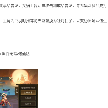
共享给青龙，女娲上复活与攻击加成给青龙，青龙集众多加成打
，主角为飞羽时推荐将天泣替换为牡丹仙子，以双奶补足队伍生
+黑白无常/何仙姑