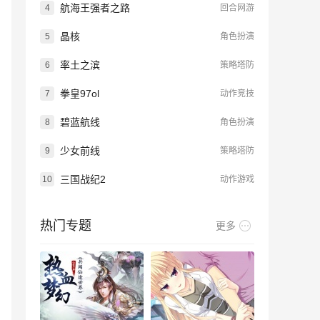
航海王强者之路
4
回合网游
晶核
5
角色扮演
率土之滨
6
策略塔防
拳皇97ol
7
动作竞技
碧蓝航线
8
角色扮演
少女前线
9
策略塔防
三国战纪2
10
动作游戏
热门专题
更多