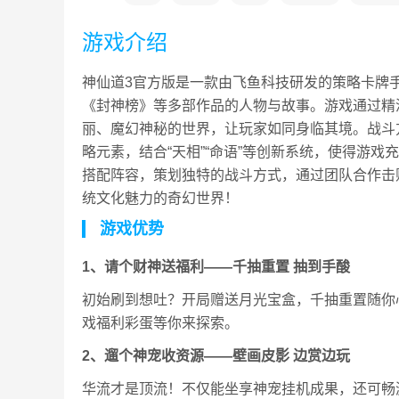
游戏介绍
神仙道3官方版是一款由飞鱼科技研发的策略卡牌
《封神榜》等多部作品的人物与故事。游戏通过精
丽、魔幻神秘的世界，让玩家如同身临其境。战斗
略元素，结合“天相”“命语”等创新系统，使得游
搭配阵容，策划独特的战斗方式，通过团队合作击
统文化魅力的奇幻世界！
游戏优势
1、请个财神送福利——千抽重置 抽到手酸
初始刷到想吐？开局赠送月光宝盒，千抽重置随你
戏福利彩蛋等你来探索。
2、遛个神宠收资源——壁画皮影 边赏边玩
华流才是顶流！不仅能坐享神宠挂机成果，还可畅