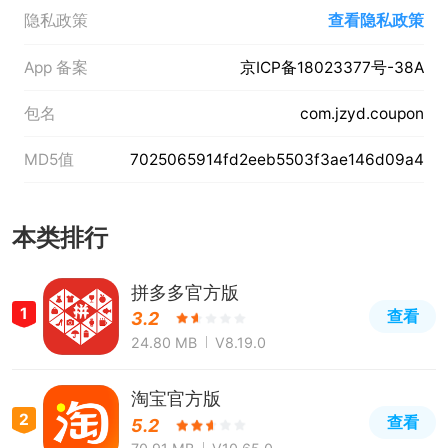
隐私政策
查看隐私政策
App 备案
京ICP备18023377号-38A
包名
com.jzyd.coupon
MD5值
7025065914fd2eeb5503f3ae146d09a4
本类排行
拼多多官方版
1
查看
3.2
24.80 MB
V8.19.0
淘宝官方版
2
查看
5.2