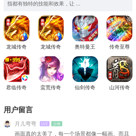
指都有独特的技能和效果，让 ...
龙城传奇
龙城传奇
奥特曼王
传奇至尊
1.85
者传奇
（复古传
奇）
君临传奇
蛮荒传奇
仙剑传奇
山河传奇
(切割传
(传奇竞
复古西游
奇)
技PK)
传奇
用户留言
月儿弯弯
LV2
少侠
画面真的太美了，每一个场景都像一幅画。而且