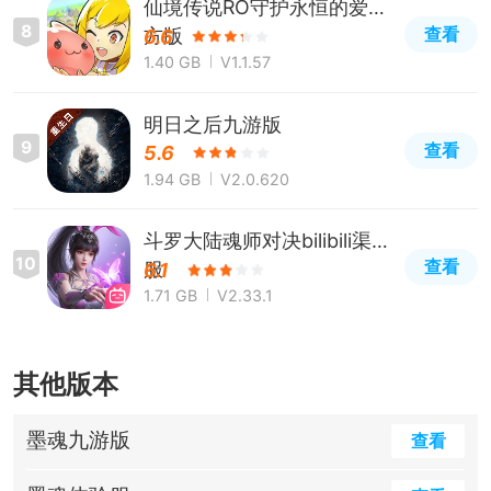
仙境传说RO守护永恒的爱官
8
查看
方版
6.6
1.40 GB
V1.1.57
明日之后九游版
9
查看
5.6
1.94 GB
V2.0.620
斗罗大陆魂师对决bilibili渠道
10
查看
服
6.1
1.71 GB
V2.33.1
其他版本
墨魂九游版
查看