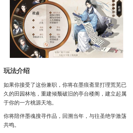
玩法介绍
如果你接受了这份兼职，你将在墨痕斋里打理荒芜已
久的田园林地，重建倾颓破旧的亭台楼阁，建立起属
于你的一方桃源天地。
你将陪伴墨魂搜寻作品，回溯当年，与往圣绝学激荡
共鸣。