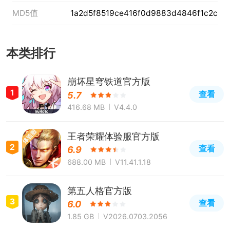
MD5值
1a2d5f8519ce416f0d9883d4846f1c2c
本类排行
崩坏星穹铁道官方版
1
查看
5.7
416.68 MB
V4.4.0
王者荣耀体验服官方版
2
查看
6.9
688.00 MB
V11.41.1.18
第五人格官方版
3
查看
6.0
1.85 GB
V2026.0703.2056