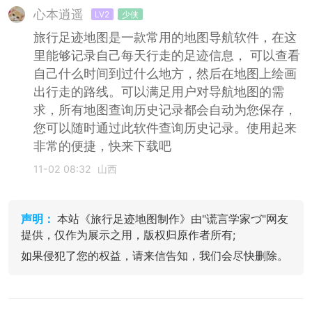
心本逍遥
LV2
少侠
旅行足迹地图是一款常用的地图导航软件，在这
里能够记录自己每天行走的足迹信息， 可以查看
自己什么时间到过什么地方，然后在地图上绘画
出行走的路线。可以满足用户对导航地图的需
求，所有地图查询历史记录都会自动为您保存，
您可以随时通过此软件查询历史记录。使用起来
非常的便捷，快来下载吧
11-02 08:32
山西
声明：
本站《旅行足迹地图制作》由"谎言学家づ"网友
提供，仅作为展示之用，版权归原作者所有;
如果侵犯了您的权益，请来信告知，我们会尽快删除。