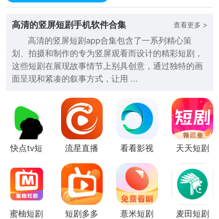
高清的竖屏短剧手机软件合集
查看更多 >
高清的竖屏短剧app合集包含了一系列精心策
划、拍摄和制作的专为竖屏观看而设计的精彩短剧，
这些短剧在展现故事情节上别具创意，通过独特的画
面呈现和紧凑的叙事方式，让用 ...
快点tv短
流星直播
看看影视
天天短剧
剧
（海量短
(全网短
剧）
剧免费)
蜜柚短剧
短剧多多
薏米短剧
麦田短剧