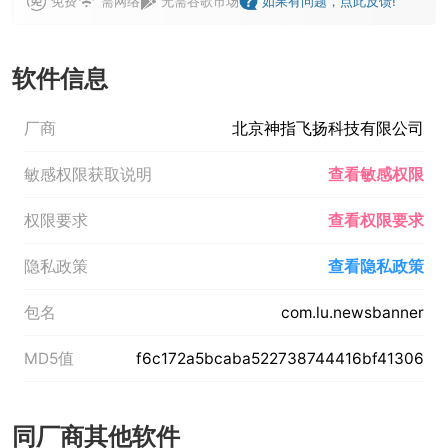
免费
需网络
无需谷歌市场
如果有问题，点此反馈!
软件信息
厂商
北京神指飞扬科技有限公司
敏感权限获取说明
查看敏感权限
权限要求
查看权限要求
隐私政策
查看隐私政策
包名
com.lu.newsbanner
MD5值
f6c172a5bcaba522738744416bf41306
同厂商其他软件