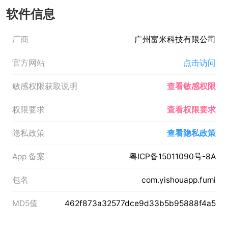
软件信息
厂商
广州富米科技有限公司
官方网站
点击访问
敏感权限获取说明
查看敏感权限
权限要求
查看权限要求
隐私政策
查看隐私政策
App 备案
粤ICP备15011090号-8A
包名
com.yishouapp.fumi
MD5值
462f873a32577dce9d33b5b95888f4a5