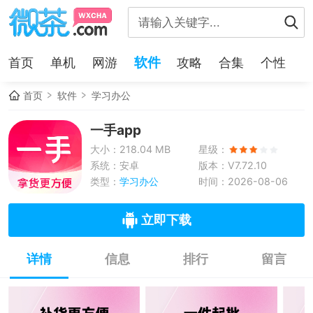
软件
首页
单机
网游
攻略
合集
个性
首页
软件
学习办公
一手app
大小：218.04 MB
星级：
系统：安卓
版本：V7.72.10
类型：
学习办公
时间：2026-08-06
立即下载
详情
信息
排行
留言